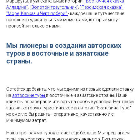
маршруты, а увлекательные истории.
"Восточная сказка
Алладина"
,
"Золотой треугольник"
,
"Персидская сказка"
,
"Море, Кавказ и Черт побери"
- каждое наше путешествие
наполнено удивительными моментами, которые могут
произойти только с нами.
Мы пионеры в создании авторских
туров в восточные и азиатские
страны.
Остаётся добавить, что мы одними из первых сделали ставку
на
авторские туры
в восточные и азиатские страны. Наши
клиенты вправе рассчитывать на особые условия. Нет такой
задачи, которую туристическое агентство "Екатерина Турс"
не смогло бы решить - оперативно, качественно и с
минимумом затрат.
Наша программа туров станет ещё больше. Мы предлагаем
туры для коротких, сильных и ярких авантюр. Будьте как