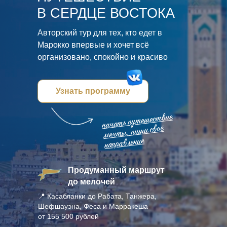
В СЕРДЦЕ ВОСТОКА
Авторский тур для тех, кто едет в
Марокко впервые и хочет всё
организовано, спокойно и красиво
Узнать программу
начать путешествие
мечты, пиши своё
направление
Продуманный маршрут
до мелочей
📍 Касабланки до Рабата, Танжера,
Шефшауэна, Феса и Марракеша
от 155 500 рублей