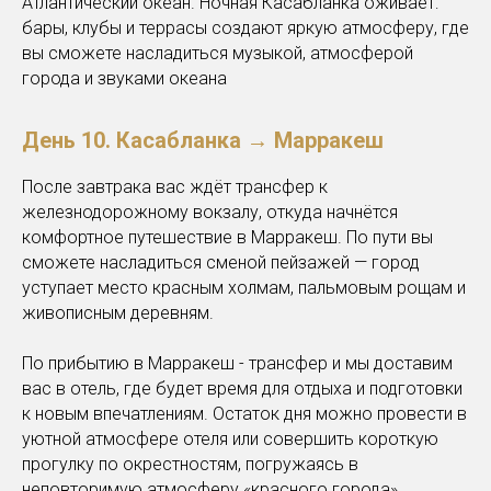
Атлантический океан. Ночная Касабланка оживает:
бары, клубы и террасы создают яркую атмосферу, где
вы сможете насладиться музыкой, атмосферой
города и звуками океана
День 10.
Касабланка → Марракеш
После завтрака вас ждёт трансфер к
железнодорожному вокзалу, откуда начнётся
комфортное путешествие в Марракеш. По пути вы
сможете насладиться сменой пейзажей — город
уступает место красным холмам, пальмовым рощам и
живописным деревням.
По прибытию в Марракеш - трансфер и мы доставим
вас в отель, где будет время для отдыха и подготовки
к новым впечатлениям. Остаток дня можно провести в
уютной атмосфере отеля или совершить короткую
прогулку по окрестностям, погружаясь в
неповторимую атмосферу «красного города».