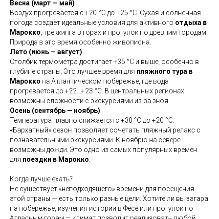
Весна (март — май)
Воздух прогревается с +20 °C до +25 °C. Сухая и солнечная
погода создаёт идеальные условия для активного
отдыха в
Марокко
, треккинга в горах и прогулок по древним городам.
Природа в это время особенно живописна.
Лето (июнь — август)
Столбик термометра достигает +35 °C и выше, особенно в
глубине страны. Это лучшее время для
пляжного тура в
Марокко
на Атлантическом побережье, где вода
прогревается до +22…+23 °C. В центральных регионах
возможны сложности с экскурсиями из-за зноя.
Осень (сентябрь — ноябрь)
Температура плавно снижается с +30 °C до +20 °C.
«Бархатный» сезон позволяет сочетать пляжный релакс с
познавательными экскурсиями. К ноябрю на севере
возможны дожди. Это одно из самых популярных времён
для
поездки в Марокко
.
Когда лучше ехать?
Не существует «неподходящего» времени для посещения
этой страны — есть только разные цели. Хотите ли вы загара
на побережье, изучения истории в Фесе или прогулок по
Атласным горам — климат позволит реализовать любой