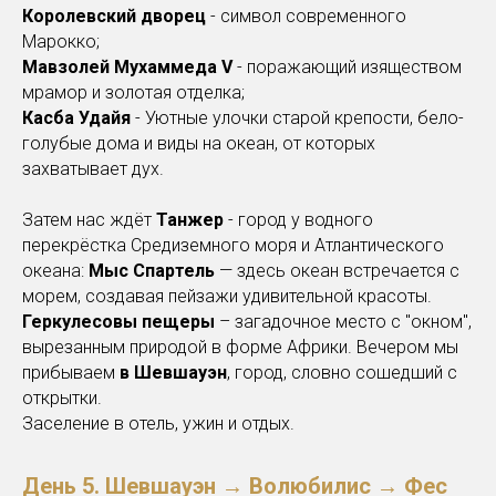
Королевский дворец
- символ современного
Марокко;
Мавзолей Мухаммеда V
- поражающий изяществом
мрамор и золотая отделка;
Касба Удайя
- Уютные улочки старой крепости, бело-
голубые дома и виды на океан, от которых
захватывает дух.
Затем нас ждёт
Танжер
- город у водного
перекрёстка Средиземного моря и Атлантического
океана:
Мыс Спартель
— здесь океан встречается с
морем, создавая пейзажи удивительной красоты.
Геркулесовы пещеры
– загадочное место с "окном",
вырезанным природой в форме Африки. Вечером мы
прибываем
в Шевшауэн
, город, словно сошедший с
открытки.
Заселение в отель, ужин и отдых.
День 5.
Шевшауэн → Волюбилис → Фес