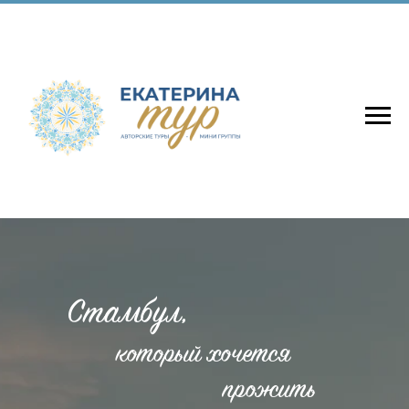
Стамбул,
который хочется
прожить