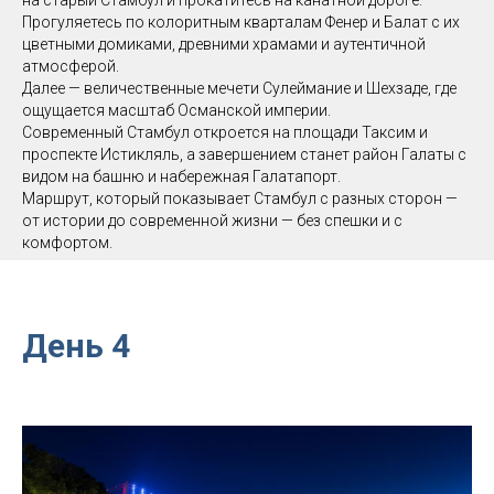
на старый Стамбул и прокатитесь на канатной дороге.
Прогуляетесь по колоритным кварталам Фенер и Балат с их
цветными домиками, древними храмами и аутентичной
атмосферой.
Далее — величественные мечети Сулеймание и Шехзаде, где
ощущается масштаб Османской империи.
Современный Стамбул откроется на площади Таксим и
проспекте Истикляль, а завершением станет район Галаты с
видом на башню и набережная Галатапорт.
Маршрут, который показывает Стамбул с разных сторон —
от истории до современной жизни — без спешки и с
комфортом.
День 4