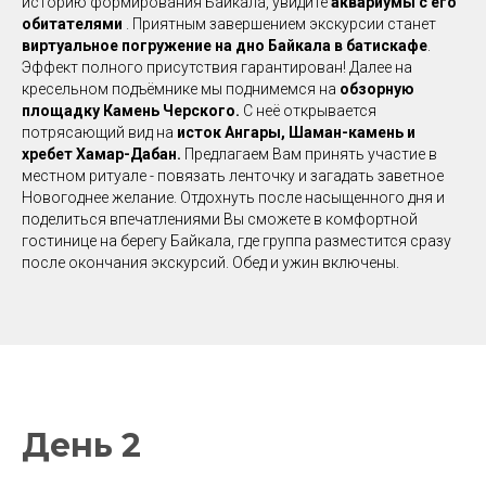
историю формирования Байкала, увидите
аквариумы с его
обитателями
. Приятным завершением экскурсии станет
виртуальное погружение на дно Байкала в батискафе
.
Эффект полного присутствия гарантирован! Далее на
кресельном подъёмнике мы поднимемся на
обзорную
площадку Камень Черского.
С неё открывается
потрясающий вид на
исток Ангары, Шаман-камень и
хребет Хамар-Дабан.
Предлагаем Вам принять участие в
местном ритуале - повязать ленточку и загадать заветное
Новогоднее желание. Отдохнуть после насыщенного дня и
поделиться впечатлениями Вы сможете в комфортной
гостинице на берегу Байкала, где группа разместится сразу
после окончания экскурсий. Обед и ужин включены.
День 2