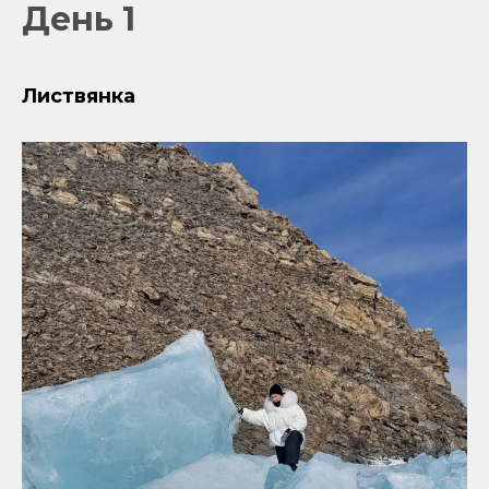
День 1
Листвянка