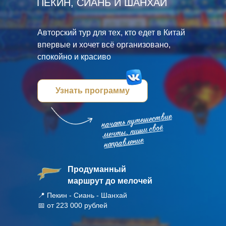
ПЕКИН, СИАНЬ И ШАНХАЙ
Авторский тур для тех, кто едет в Китай
впервые и хочет всё организовано,
спокойно и красиво
Узнать программу
начать путешествие
мечты, пиши своё
направление
Продуманный
маршрут до мелочей
📍 Пекин - Сиань - Шанхай
📅 от 223 000 рублей