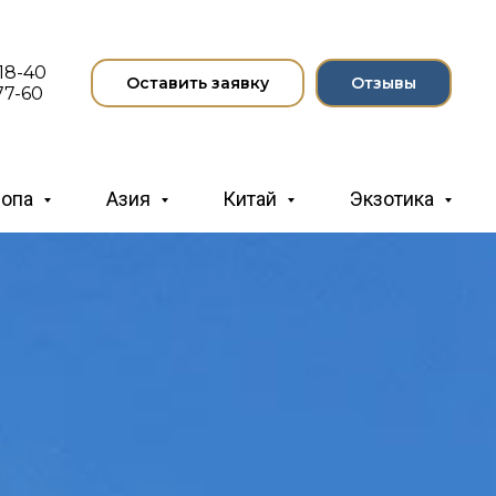
-18-40
Оставить заявку
Отзывы
77-60
ропа
Азия
Китай
Экзотика